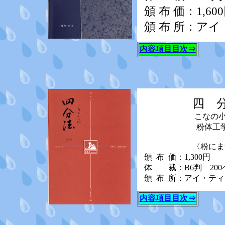
頒 布 価：1,60
頒 布 所：ア
内容項目目次⇒
四 分
こなの
粉体工
〈粉にまつわる
頒
布 価：1,300円
体 裁：B6判 200
頒
布 所：アイ・テ
内容項目目次⇒