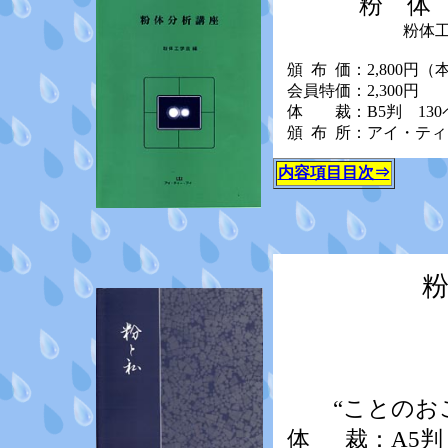
粉 体 分
粉体工学
頒 布 価：2,800円（本
会員特価：2,300円
体 裁：B5判 130
頒 布 所：アイ・テ
内容項目目次⇒
粉 
荒 川 
粉と私
“ことのおこ
体 裁：A5判