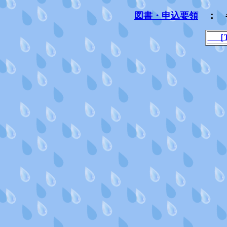
図書・申込要領
： 
［T