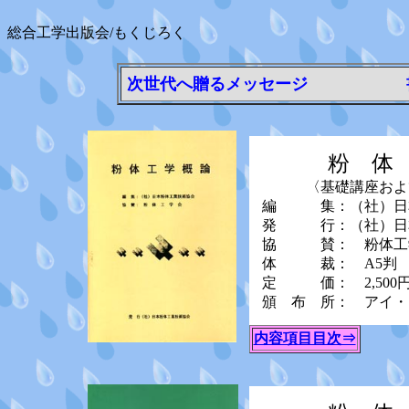
総合工学出版会/もくじろく
次世代へ贈るメッセージ 
粉 体 工
〈基礎講座および
編 集：（社）日本
発 行：（社）日本
協 賛： 粉体工学
体 裁： A5判 3
定 価： 2,500円 
頒 布 所： アイ・
内容項目目次⇒